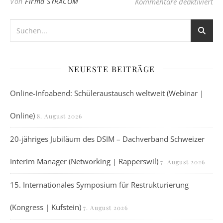
fü
Von
Firma SYRACOM
Kommentare deaktiviert
NEUESTE BEITRÄGE
Online-Infoabend: Schüleraustausch weltweit (Webinar |
Online)
8. August 2026
20-jähriges Jubiläum des DSIM – Dachverband Schweizer
Interim Manager (Networking | Rapperswil)
7. August 2026
15. Internationales Symposium für Restrukturierung
(Kongress | Kufstein)
7. August 2026