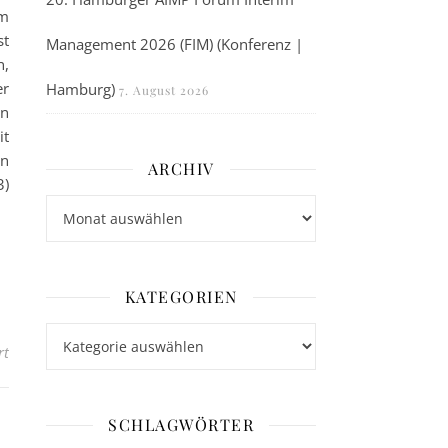
em
st
Management 2026 (FIM) (Konferenz |
n,
er
Hamburg)
7. August 2026
en
it
en
ARCHIV
3)
Archiv
KATEGORIEN
Kategorien
für Colonia Presse-Event auf der transport logistic 2023 | Nutzfa
rt
SCHLAGWÖRTER