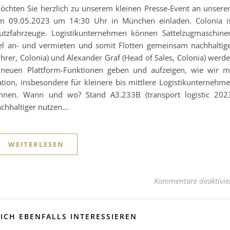
öchten Sie herzlich zu unserem kleinen Presse-Event an unser
 am 09.05.2023 um 14:30 Uhr in München einladen. Colonia i
Nutzfahrzeuge. Logistikunternehmen können Sattelzugmaschine
bel an- und vermieten und somit Flotten gemeinsam nachhaltig
rer, Colonia) und Alexander Graf (Head of Sales, Colonia) werd
 neuen Plattform-Funktionen geben und aufzeigen, wie wir m
tion, insbesondere für kleinere bis mittlere Logistikunternehm
können. Wann und wo? Stand A3.233B (transport logistic 202
achhaltiger nutzen…
WEITERLESEN
Kommentare deaktivie
ICH EBENFALLS INTERESSIEREN