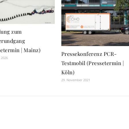
dung zum
erundgang
setermin | Mainz)
Pressekonferenz PCR-
r 2026
Testmobil (Pressetermin |
Köln)
29. November 2021