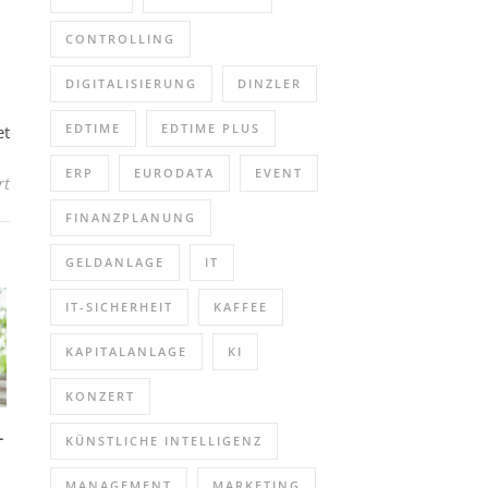
CONTROLLING
DIGITALISIERUNG
DINZLER
EDTIME
EDTIME PLUS
et
ERP
EURODATA
EVENT
für HOAI Honorarabrechnung für Architekten und Ingenieure (Sch
rt
FINANZPLANUNG
GELDANLAGE
IT
IT-SICHERHEIT
KAFFEE
KAPITALANLAGE
KI
KONZERT
-
KÜNSTLICHE INTELLIGENZ
MANAGEMENT
MARKETING