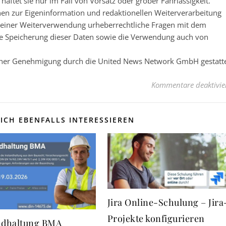
ftet sie nur im Fall von Vorsatz oder grober Fahrlässigkeit.
nen zur Eigeninformation und redaktionellen Weiterverarbeitung
 vor einer Weiterverwendung urheberrechtliche Fragen mit dem
e Speicherung dieser Daten sowie die Verwendung auch von
licher Genehmigung durch die United News Network GmbH gestatt
Kommentare deaktivie
ICH EBENFALLS INTERESSIEREN
Jira Online-Schulung – Jira
Projekte konfigurieren
ndhaltung BMA